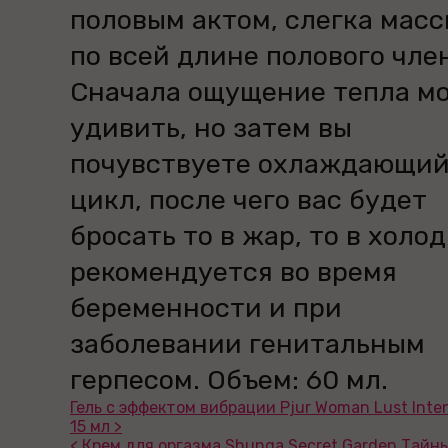
половым актом, слегка масс
по всей длине полового чле
Сначала ощущение тепла м
удивить, но затем вы
почувствуете охлаждающи
цикл, после чего вас будет
бросать то в жар, то в холод
рекомендуется во время
беременности и при
заболевании генитальным
герпесом. Объем: 60 мл.
Гель с эффектом вибрации Pjur Woman Lust Inte
15 мл >
< Крем для оргазма Shunga Secret Garden Тайн