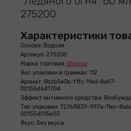
"Ледяного огня" 60 мл
275200
Характеристики тов
Основа: Водная
Артикул: 275200
Марка торговая:
Shunga
Вес упаковки в граммах: 112
Аромат: 8bcb5e0b-f1fc-11ed-8a97-
00155d641704
Эффект интимного средства: Возбуж
Тип упаковки: 72763839-997a-11ec-8a6
00155d015e03
Вкус: Без вкуса