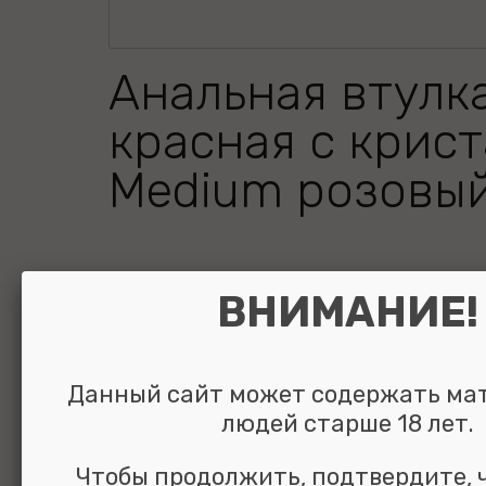
Анальная втулк
красная с крис
Medium розовый
ВНИМАНИЕ!
УЗНАТЬ ЦЕНУ
выбрать и
сравнить
Данный сайт может содержать ма
людей старше 18 лет.
Чтобы продолжить, подтвердите, 