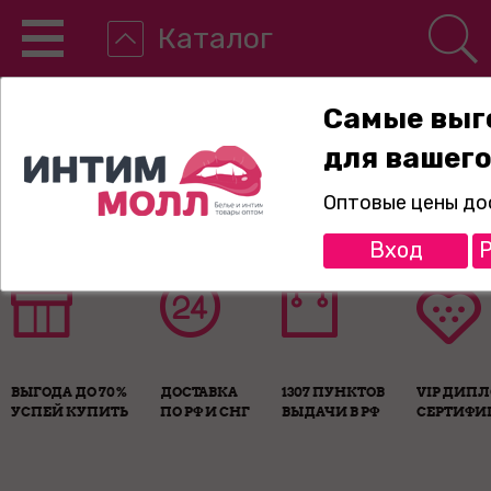
Каталог
Самые выг
для вашего
8-800-775-89-65
Оптовые цены до
Вход
Р
ВЫГОДА ДО 70%
ДОСТАВКА
1307 ПУНКТОВ
VIP ДИП
УСПЕЙ КУПИТЬ
ПО РФ И СНГ
ВЫДАЧИ В РФ
СЕРТИФИ