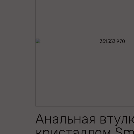
Анальная втулк
кристаллом Sma