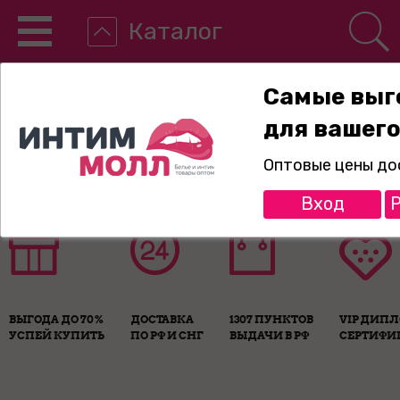
Каталог
Самые выг
для вашего
8-800-775-89-65
Оптовые цены до
Вход
Р
ВЫГОДА ДО 70%
ДОСТАВКА
1307 ПУНКТОВ
VIP ДИП
УСПЕЙ КУПИТЬ
ПО РФ И СНГ
ВЫДАЧИ В РФ
СЕРТИФИ