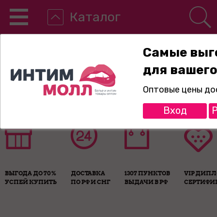
Каталог
Самые выг
для вашего
8-800-775-89-65
Оптовые цены до
Вход
Р
ВЫГОДА ДО 70%
ДОСТАВКА
1307 ПУНКТОВ
VIP ДИП
УСПЕЙ КУПИТЬ
ПО РФ И СНГ
ВЫДАЧИ В РФ
СЕРТИФИ