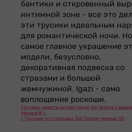
бантики и откровенный выр
интимной зоне - все это де
эти трусики идеальным на
для романтической ночи. Н
самое главное украшение э
модели, безусловно,
декоративная подвеска со
стразами и большой
жемчужиной. Igazi - само
воплощение роскоши.
Трусики-уверты Angels Never Sin Ardica с выре
черные M >
< Трусики со стразами Joli Denise черный OS