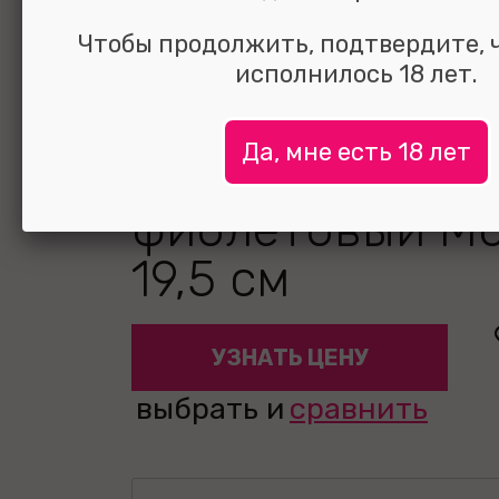
Чтобы продолжить, подтвердите, 
Вибратор с
исполнилось 18 лет.
клиторальным
Да, мне есть 18 лет
стимулятором
фиолетовый Mo
19,5 см
УЗНАТЬ ЦЕНУ
выбрать и
сравнить