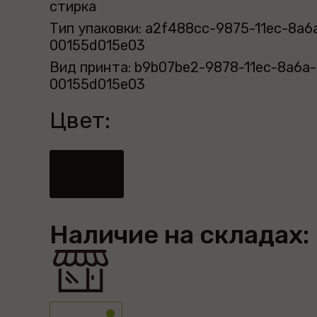
стирка
Тип упаковки: a2f488cc-9875-11ec-8a6
00155d015e03
Вид принта: b9b07be2-9878-11ec-8a6a-
00155d015e03
Цвет:
Наличие на складах: