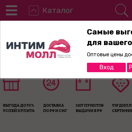
Каталог
Самые выг
для вашего
8-800-775-89-65
Оптовые цены до
Вход
Р
ВЫГОДА ДО 70%
ДОСТАВКА
1307 ПУНКТОВ
VIP ДИП
УСПЕЙ КУПИТЬ
ПО РФ И СНГ
ВЫДАЧИ В РФ
СЕРТИФИ