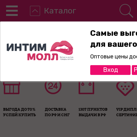
Каталог
Самые выг
для вашего
8-800-775-89-65
Оптовые цены до
Вход
Р
ВЫГОДА ДО 70%
ДОСТАВКА
1307 ПУНКТОВ
VIP ДИП
УСПЕЙ КУПИТЬ
ПО РФ И СНГ
ВЫДАЧИ В РФ
СЕРТИФИ