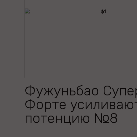
Фужуньбао Супе
Форте усиливаю
потенцию №8