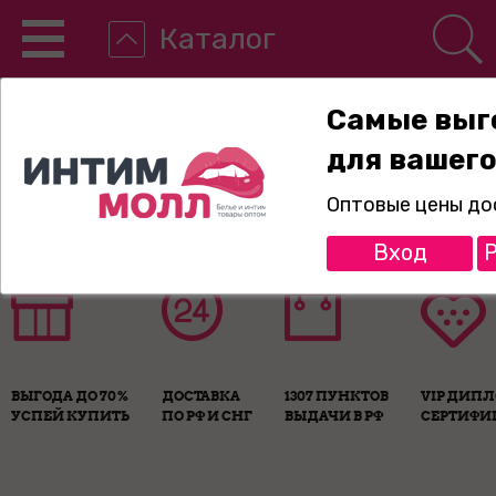
Каталог
Самые выг
для вашего
8-800-775-89-65
Оптовые цены до
Вход
Р
ВЫГОДА ДО 70%
ДОСТАВКА
1307 ПУНКТОВ
VIP ДИП
УСПЕЙ КУПИТЬ
ПО РФ И СНГ
ВЫДАЧИ В РФ
СЕРТИФИ