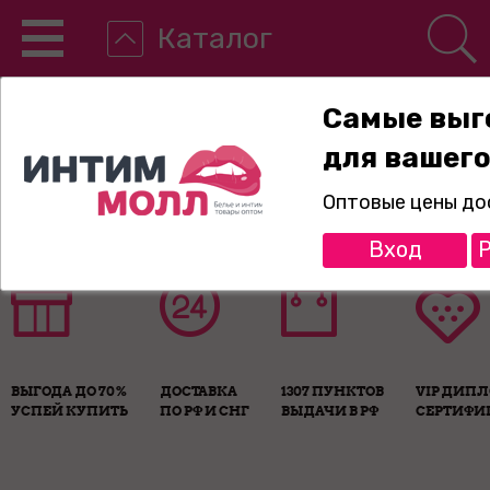
Каталог
Самые выг
для вашего
8-800-775-89-65
Оптовые цены до
Вход
Р
ВЫГОДА ДО 70%
ДОСТАВКА
1307 ПУНКТОВ
VIP ДИП
УСПЕЙ КУПИТЬ
ПО РФ И СНГ
ВЫДАЧИ В РФ
СЕРТИФИ