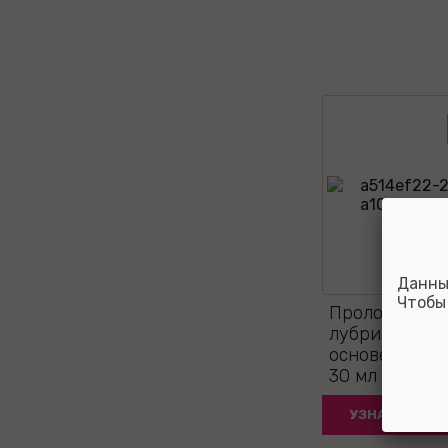
Данны
Чтобы
Пролонгиру
лубрикант на
основе LongPl
30 мл
УЗНАТЬ ЦЕНУ