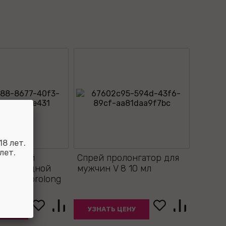
8 лет.
лет.
ирующий
Спрей пролонгатор для
т на водной
мужчин V 8 10 мл
ngplay prolong
ЦЕНУ
УЗНАТЬ ЦЕНУ