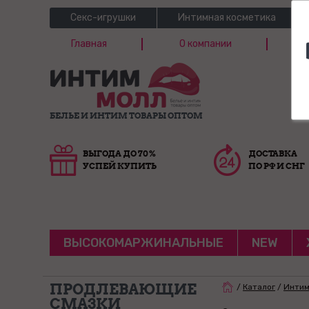
Секс-игрушки
Интимная косметика
Главная
О компании
Б
Г
БЕЛЬЕ И ИНТИМ ТОВАРЫ ОПТОМ
ВЫГОДА ДО 70%
ДОСТАВКА
УСПЕЙ КУПИТЬ
ПО РФ И СНГ
ВЫСОКОМАРЖИНАЛЬНЫЕ
NEW
ПРОДЛЕВАЮЩИЕ
/
Каталог
/
Интим
СМАЗКИ