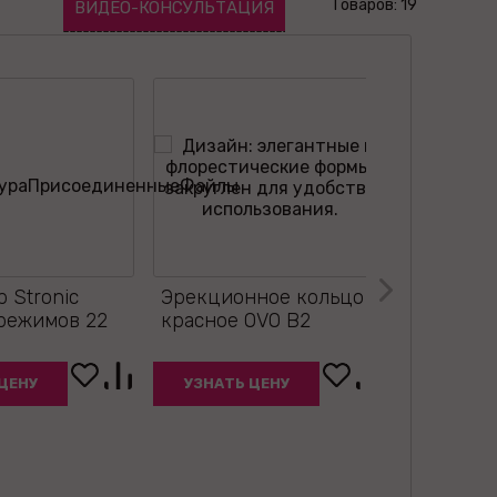
Товаров: 19
ВИДЕО-КОНСУЛЬТАЦИЯ
 Stronic
Эрекционное кольцо
Крем пр
режимов 22
красное OVO B2
акт Long
мужчин 
ЦЕНУ
УЗНАТЬ ЦЕНУ
УЗНАТЬ