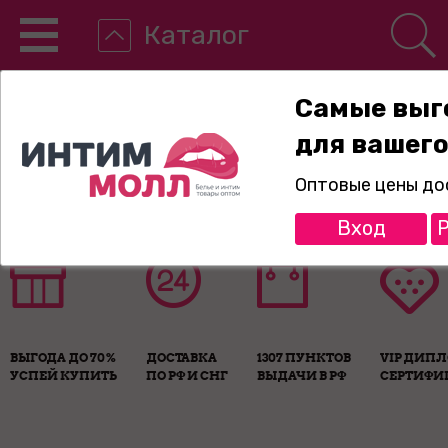
Каталог
Самые выг
для вашего
8-800-775-89-65
Оптовые цены до
Вход
Р
ВЫГОДА ДО 70%
ДОСТАВКА
1307 ПУНКТОВ
VIP ДИП
УСПЕЙ КУПИТЬ
ПО РФ И СНГ
ВЫДАЧИ В РФ
СЕРТИФИ