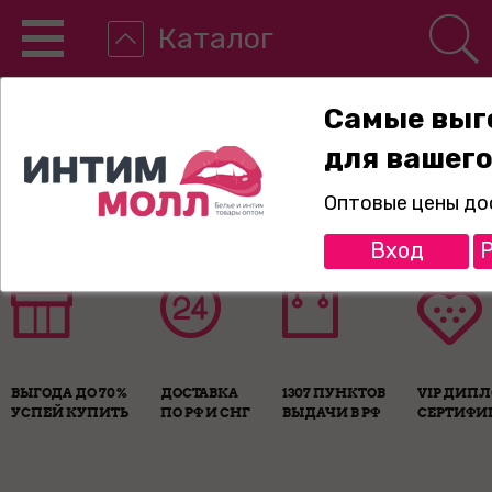
Каталог
Самые выг
для вашего
8-800-775-89-65
Оптовые цены до
Вход
Р
ВЫГОДА ДО 70%
ДОСТАВКА
1307 ПУНКТОВ
VIP ДИП
УСПЕЙ КУПИТЬ
ПО РФ И СНГ
ВЫДАЧИ В РФ
СЕРТИФИ