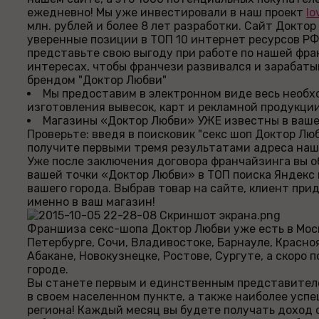
ежедневно! Мы уже инвестировали в наш проект
lo
млн. рублей и более 8 лет разработки. Сайт Докто
уверенные позиции в ТОП 10 интернет ресурсов РФ 
представьте свою выгоду при работе по нашей фра
интересах, чтобы франчези развивался и зарабат
брендом "Доктор Любви"
Мы предоставим в электронном виде весь необ
изготовления вывесок, карт и рекламной продукци
Магазины «Доктор Любви» УЖЕ известны в ваше
Проверьте: введя в поисковик "секс шоп Доктор Люб
получите первыми тремя результатами адреса наш
Уже после заключения договора франчайзинга вы 
вашей точки «Доктор Любви» в ТОП поиска Яндекс 
вашего города. Выбрав товар на сайте, клиент при
именно в ваш магазин!
Франшиза секс-шопа Доктор Любви уже есть в Мос
Петербурге, Сочи, Владивостоке, Барнауле, Красно
Абакане, Новокузнецке, Ростове, Сургуте, а скоро 
городе.
Вы станете первым и единственным представител
в своем населенном пункте, а также наиболее усп
региона! Каждый месяц вы будете получать доход от