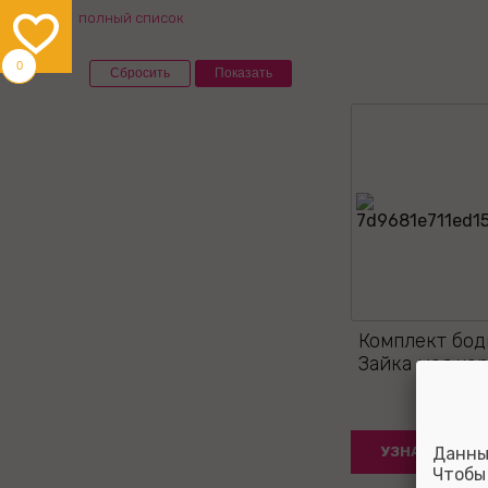
полный список
0
Комплект бод
Зайка моя че
УЗНАТЬ ЦЕНУ
Данны
Чтобы