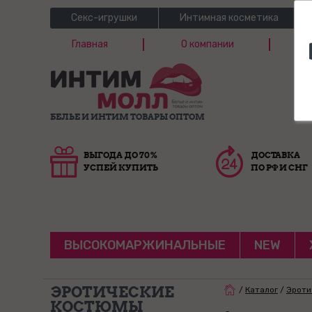
Секс-игрушки
Интимная косметика
Главная
О компании
Б
Г
БЕЛЬЕ И ИНТИМ ТОВАРЫ ОПТОМ
ВЫГОДА ДО 70%
ДОСТАВКА
УСПЕЙ КУПИТЬ
ПО РФ И СНГ
ВЫСОКОМАРЖИНАЛЬНЫЕ
NEW
ЭРОТИЧЕСКИЕ
/
Каталог
/
Эроти
КОСТЮМЫ