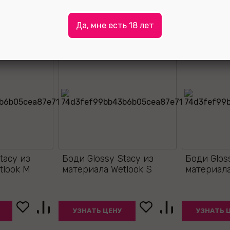
Да, мне есть 18 лет
tacy из
Боди Glossy Stacy из
Боди Glos
tlook M
материала Wetlook S
материала
УЗНАТЬ ЦЕНУ
УЗНАТЬ 