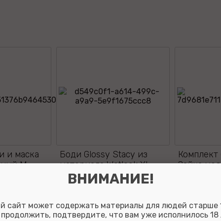
и и маска
Боди Glossy Stacy из
Комплект 
рный M
материала Wetlook XL
Зайка моя
ВНИМАНИЕ!
й сайт может содержать материалы для людей старше 1
УЗНАТЬ ЦЕНУ
УЗНАТЬ 
 продолжить, подтвердите, что вам уже исполнилось 18 