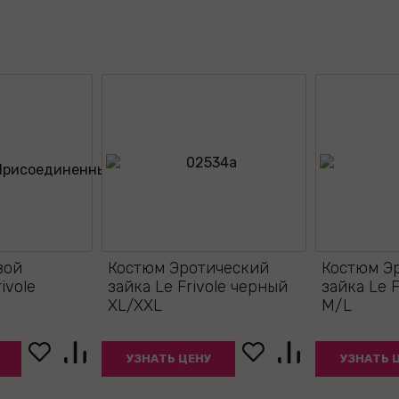
вой
Костюм Эротический
Костюм Э
ivole
зайка Le Frivole черный
зайка Le 
XL/XXL
M/L
УЗНАТЬ ЦЕНУ
УЗНАТЬ 