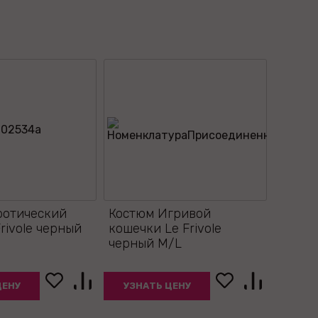
ротический
Костюм Игривой
Frivole черный
кошечки Le Frivole
черный M/L
ЦЕНУ
УЗНАТЬ ЦЕНУ