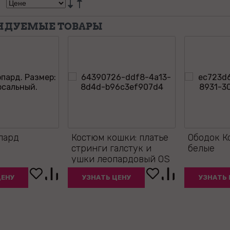
НДУЕМЫЕ ТОВАРЫ
пард
Костюм кошки: платье
Ободок К
стринги галстук и
белые
ушки леопардовый OS
ЦЕНУ
УЗНАТЬ ЦЕНУ
УЗНАТЬ 