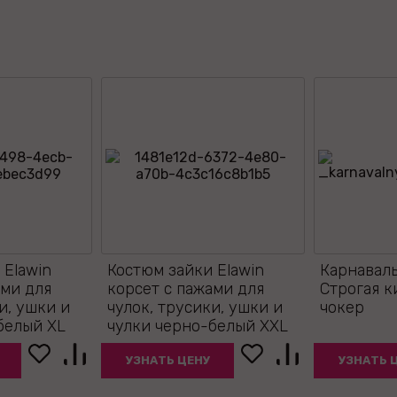
 Elawin
Костюм зайки Elawin
Карнавал
ами для
корсет с пажами для
Строгая к
и, ушки и
чулок, трусики, ушки и
чокер
белый XL
чулки черно-белый XXL
УЗНАТЬ ЦЕНУ
УЗНАТЬ 