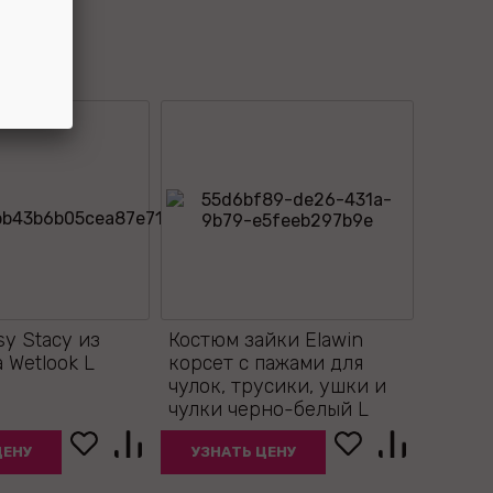
sy Stacy из
Костюм зайки Elawin
 Wetlook L
корсет с пажами для
чулок, трусики, ушки и
чулки черно-белый L
ЦЕНУ
УЗНАТЬ ЦЕНУ