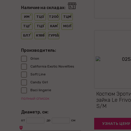
Наличие на складах:
ИМ
ТЦО
Т200
ТЦМ
ТЦГ
ТЦЗ
КАМ
МОЛ
БЛ7
К188
ГУР55
Производитель:
Orion
California Exotic Novelties
Soft Line
Candy Girl
Baci lingerie
Костюм Эрот
полный список
зайка Le Friv
S/M
Диаметр, см:
от
до
см
УЗНАТЬ ЦЕНУ