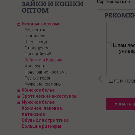
Сортировать по:
ЗАЙКИ И КОШКИ
ОПТОМ
РЕКОМЕ
Игровые костюмы
Медсестра
Горничная
Школьница
Стюардесса
Полицейский
Зайчики и Кошечки
Хэллоуин
Новогодние костюмы
Разные герои
шки: платье
Ободок Кошачьи ушки
Шлем лео
Мужские костюмы
лстук и
белые
Женское белье
ардовый OS
Эротические аксессуары
Мужское белье
ЕНУ
УЗНАТЬ ЦЕНУ
УЗНАТЬ 
Кожаное, лаковое,
латексное
Обувь для стриптиза
Большие размеры