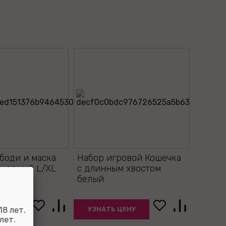
боди и маска
Набор игровой Кошечка
 черный L/XL
с длинным хвостом
белый
8 лет.
ЦЕНУ
УЗНАТЬ ЦЕНУ
лет.