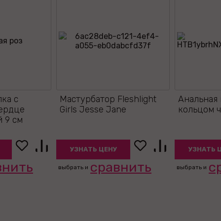
лка с
Мастурбатор Fleshlight
Анальная 
сердце
Girls Jesse Jane
кольцом ч
й 9 см
УЗНАТЬ ЦЕНУ
УЗНАТЬ 
внить
сравнить
с
выбрать и
выбрать и