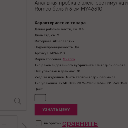
Анальная пробка с электростимуляци
Romeo белый 3 см MY46310
Характеристики товара
Длина рабочей части, см: 8.5
Диаметр, см: 2
Материал: ABS пластик
Водонепроницаемость: Да
Артикул: MY46310
Марка торговая:
Mystim
Тип рекомендованного лубриканта: На водной основе
Вес упаковки в граммах: 70
Уход за изделием: Мыть теплой водой без мыла
Тип упаковки: a2f488cc-9875-11ec-8a6a-00155d015e
Цвет:
УЗНАТЬ ЦЕНУ
сравнить
выбрать и