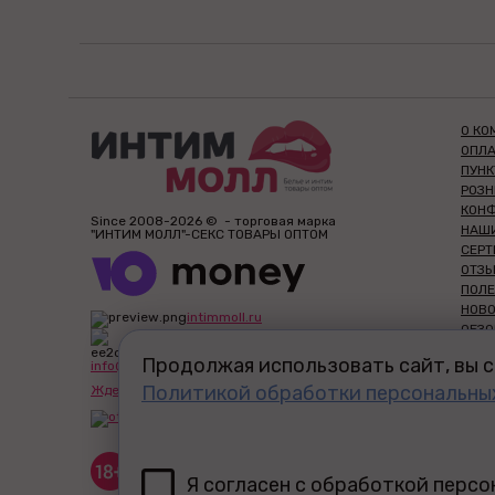
О КО
ОПЛА
ПУН
РОЗ
КОН
Since 2008-2026 © - торговая марка
НАШ
"ИНТИМ МОЛЛ"-СЕКС ТОВАРЫ ОПТОМ
СЕР
ОТЗЫ
ПОЛЕ
НОВ
intimmoll.ru
ОБЗО
ФРА
Продолжая использовать сайт, вы с
info@intimmoll.ru
ЧАС 
Политикой обработки персональны
ОПТ 
Ждем Ваших пожеланий и отзывов!
СЕКС
ПЕРВ
ПОЛ
ОПТ СЕКС-ШОП ИНТИМ МОЛЛ
предназначен исключительно
Я согласен с обработкой перс
для лиц старше 18 лет! Вся