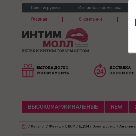
Секс-игрушки
Интимная косметика
Главная
О компании
Б
Г
БЕЛЬЕ И ИНТИМ ТОВАРЫ ОПТОМ
ВЫГОДА ДО 70%
ДОСТАВКА
УСПЕЙ КУПИТЬ
ПО РФ И СНГ
ВЫСОКОМАРЖИНАЛЬНЫЕ
NEW
/
Каталог
/
Фетиш и БДСМ
/
БДСМ
/
Электросекс
/
Анальна