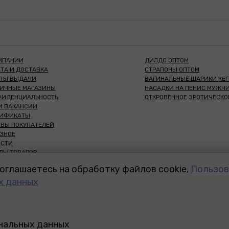
МПАНИИ
ДИЛДО ОПТОМ
ТА И ДОСТАВКА
СТРАПОНЫ ОПТОМ
КТЫ ВЫДАЧИ
ВАГИНАЛЬНЫЕ ШАРИКИ КЕГ
НИЧНЫЕ МАГАЗИНЫ
НАСАДКИ НА ПЕНИС МУЖЧ
ФИДЕНЦИАЛЬНОСТЬ
ОТКРОВЕННОЕ ЭРОТИЧЕСКО
И ВАКАНСИИ
ТИФИКАТЫ
ВЫ ПОКУПАТЕЛЕЙ
ЗНОЕ
ОСТИ
РЫ ТОВАРОВ
НШИЗА СЕКС-ШОП
оглашаетесь на обработку файлов cookie,
Пользов
ДЛЯ ВАС
х данных
ДЛЯ ООО И ИП
 ТРЕНИНГ-ЦЕНТР
ЫЙ ДИСКАУНТЕР 18+
ИТИКА КОНФИДЕНЦИАЛЬНОСТИ
ональных данных