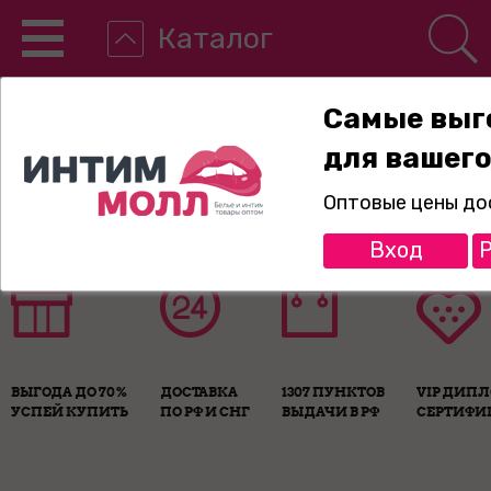
Каталог
Самые выг
для вашего
8-800-775-89-65
Оптовые цены до
Вход
Р
ВЫГОДА ДО 70%
ДОСТАВКА
1307 ПУНКТОВ
VIP ДИП
УСПЕЙ КУПИТЬ
ПО РФ И СНГ
ВЫДАЧИ В РФ
СЕРТИФИ