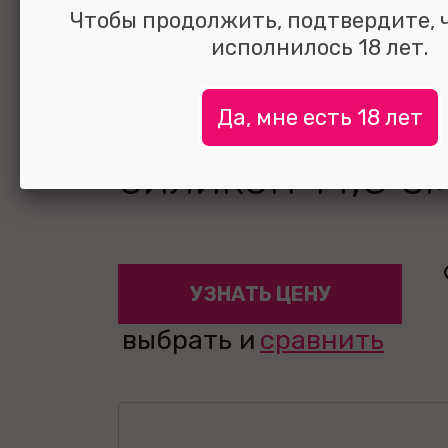
Чтобы продолжить, подтвердите, 
исполнилось 18 лет.
Страпон с виб
Да, мне есть 18 лет
10 режимов те
силикон 14,5 с
УЗНАТЬ ЦЕНУ
выбрать и
сравнить