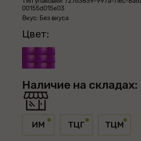
Тип упаковки: 72763839-997a-11ec-8a6
00155d015e03
Вкус: Без вкуса
Цвет:
Наличие на складах:
ИМ
ТЦГ
ТЦМ