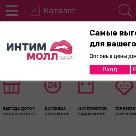
Каталог
Самые выг
для вашего
8-800-775-89-65
Оптовые цены до
Вход
Р
ВЫГОДА ДО 70%
ДОСТАВКА
1307 ПУНКТОВ
VIP ДИП
УСПЕЙ КУПИТЬ
ПО РФ И СНГ
ВЫДАЧИ В РФ
СЕРТИФИ