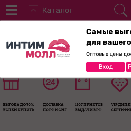
Каталог
Самые выг
для вашего
8-800-775-89-65
Оптовые цены до
Вход
Р
ВЫГОДА ДО 70%
ДОСТАВКА
1307 ПУНКТОВ
VIP ДИП
УСПЕЙ КУПИТЬ
ПО РФ И СНГ
ВЫДАЧИ В РФ
СЕРТИФИ