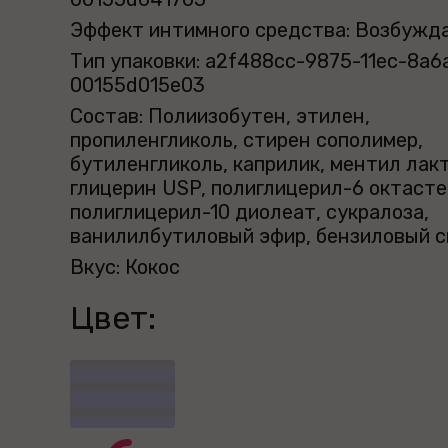
Эффект интимного средства: Возбуж
Тип упаковки: a2f488cc-9875-11ec-8a6
00155d015e03
Состав: Полиизобутен, этилен,
пропиленгликоль, стирен сополимер,
бутиленгликоль, каприлик, ментил лак
глицерин USP, полиглицерил-6 октасте
полиглицерил-10 диолеат, сукралоза,
ванилилбутиловый эфир, бензиловый с
Вкус: Кокос
Цвет: