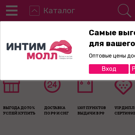
Каталог
Самые выг
для вашего
8-800-775-89-65
Оптовые цены до
Вход
Р
ВЫГОДА ДО 70%
ДОСТАВКА
1307 ПУНКТОВ
VIP ДИП
УСПЕЙ КУПИТЬ
ПО РФ И СНГ
ВЫДАЧИ В РФ
СЕРТИФИ