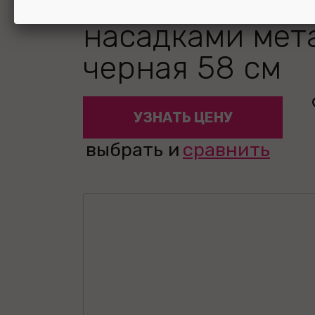
Motion с двумя
насадками мет
черная 58 см
УЗНАТЬ ЦЕНУ
выбрать и
сравнить