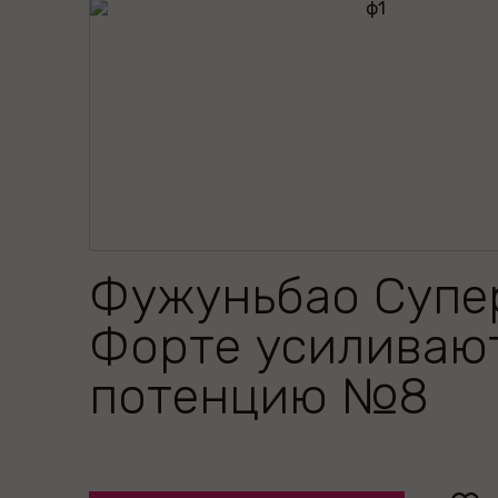
Фужуньбао Супе
Форте усиливаю
потенцию №8