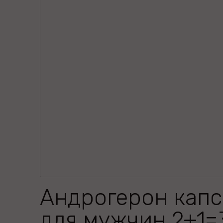
Андрогерон кап
для мужчин 2+1=