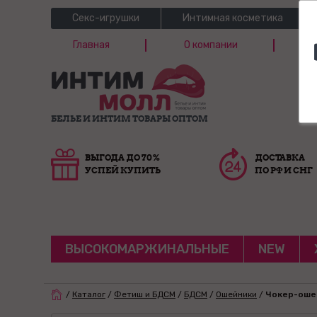
Секс-игрушки
Интимная косметика
Главная
О компании
Б
Г
БЕЛЬЕ И ИНТИМ ТОВАРЫ ОПТОМ
ВЫГОДА ДО 70%
ДОСТАВКА
УСПЕЙ КУПИТЬ
ПО РФ И СНГ
ВЫСОКОМАРЖИНАЛЬНЫЕ
NEW
/
Каталог
/
Фетиш и БДСМ
/
БДСМ
/
Ошейники
/
Чокер-ошей