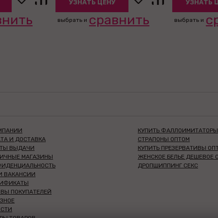
УЗНАТЬ ЦЕНУ
УЗНАТЬ 
внить
сравнить
с
выбрать и
выбрать и
МПАНИИ
КУПИТЬ ФАЛЛОИМИТАТОРЫ
ТА И ДОСТАВКА
СТРАПОНЫ ОПТОМ
КТЫ ВЫДАЧИ
КУПИТЬ ПРЕЗЕРВАТИВЫ ОП
НИЧНЫЕ МАГАЗИНЫ
ЖЕНСКОЕ БЕЛЬЕ ДЕШЕВОЕ 
ФИДЕНЦИАЛЬНОСТЬ
ДРОПШИППИНГ СЕКС
И ВАКАНСИИ
ТИФИКАТЫ
ВЫ ПОКУПАТЕЛЕЙ
ЗНОЕ
ОСТИ