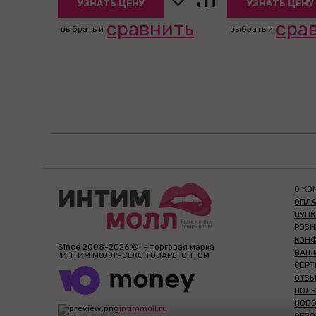
УЗНАТЬ ЦЕНУ
УЗНАТЬ ЦЕНУ
сравнить
сра
выбрать и
выбрать и
О КО
ОПЛА
ПУН
РОЗ
КОН
Since 2008-2026 © - торговая марка
НАШ
"ИНТИМ МОЛЛ"-СЕКС ТОВАРЫ ОПТОМ
СЕР
ОТЗЫ
ПОЛЕ
НОВ
intimmoll.ru