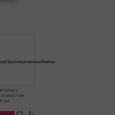
втулка с
 и хвостом
5 см