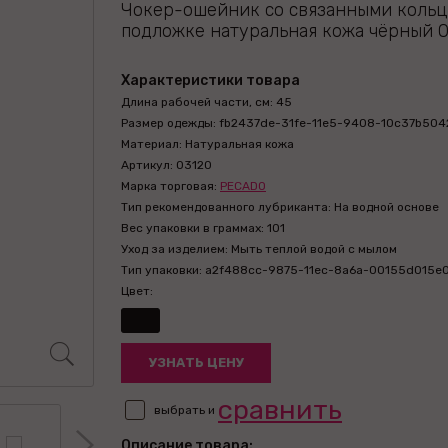
Чокер-ошейник со связанными кольц
подложке натуральная кожа чёрный 
Характеристики товара
Длина рабочей части, см: 45
Размер одежды: fb2437de-31fe-11e5-9408-10c37b504
Материал: Натуральная кожа
Артикул: 03120
Марка торговая:
PECADO
Тип рекомендованного лубриканта: На водной основе
Вес упаковки в граммах: 101
Уход за изделием: Мыть теплой водой с мылом
Тип упаковки: a2f488cc-9875-11ec-8a6a-00155d015e
Цвет:
УЗНАТЬ ЦЕНУ
сравнить
выбрать и
Описание товара: