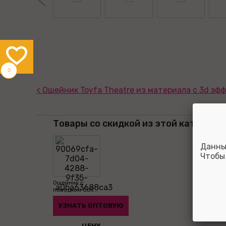
0
< Ошейник Toyfa Theatre из материала с 3d эф
Товары со скидкой из этой категории
Данны
Чтобы
Ошейник с
поводком Coll...
УЗНАТЬ ОПТОВУЮ
ЦЕНУ