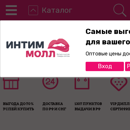
Каталог
Самые выг
для вашего
8-800-775-89-65
Оптовые цены до
Вход
Р
ВЫГОДА ДО 70%
ДОСТАВКА
1307 ПУНКТОВ
VIP ДИП
УСПЕЙ КУПИТЬ
ПО РФ И СНГ
ВЫДАЧИ В РФ
СЕРТИФИ