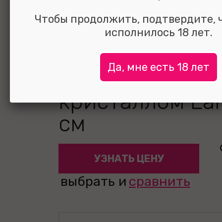
Чтобы продолжить, подтвердите, 
исполнилось 18 лет.
Анальная втул
Да, мне есть 18 лет
серебряная с 
кристаллом Lar
см
УЗНАТЬ ЦЕНУ
выбрать и
сравнить