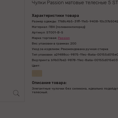
Чулки Passion матовые телесные 5 S
Характеристики товара
Размер одежды: 7768c4b5-31ff-11e5-9408-10c37b504
Материал: ПВХ (поливинилхлорид)
Артикул: ST001-B-5
Марка торговая:
Passion
Вес упаковки в граммах: 200
Уход за изделием: Рекомендована ручная стирка
Тип упаковки: a2f488cc-9875-11ec-8a6a-00155d015e
Вид принта: b9b07be2-9878-11ec-8a6a-00155d015e03
Цвет:
Описание товара:
Элегантные чулочки без силикона, идеально подойдут 
телесный.