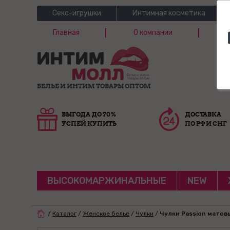
Секс-игрушки
Интимная косметика
Главная
О компании
Б
Г
БЕЛЬЕ И ИНТИМ ТОВАРЫ ОПТОМ
ВЫГОДА ДО 70%
ДОСТАВКА
УСПЕЙ КУПИТЬ
ПО РФ И СНГ
ВЫСОКОМАРЖИНАЛЬНЫЕ
NEW
/
Каталог
/
Женское белье
/
Чулки
/
Чулки Passion матов