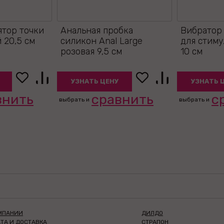
тор точки
Анальная пробка
Вибратор 
 20,5 см
силикон Anal Large
для стим
розовая 9,5 см
10 см
УЗНАТЬ ЦЕНУ
УЗНАТЬ 
внить
сравнить
с
выбрать и
выбрать и
МПАНИИ
ДИЛДО
ТА И ДОСТАВКА
СТРАПОН