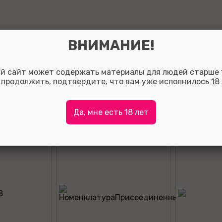
ВНИМАНИЕ!
Оставить отзыв:
й сайт может содержать материалы для людей старше 1
Так вы сможете помочь потенциальным покупателям о
 продолжить, подтвердите, что вам уже исполнилось 18 
с выбором, а также, за полезные отзывы мы начисляе
на ваш личный счет.
Для того что бы оставить отзыв зарегистрируйтесь ли
Да, мне есть 18 лет