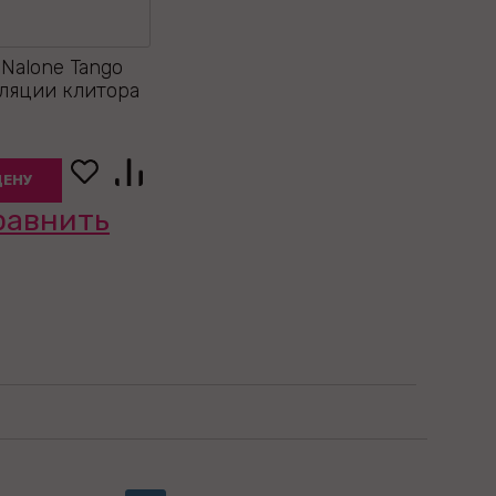
Nalone Tango
уляции клитора
ЦЕНУ
равнить