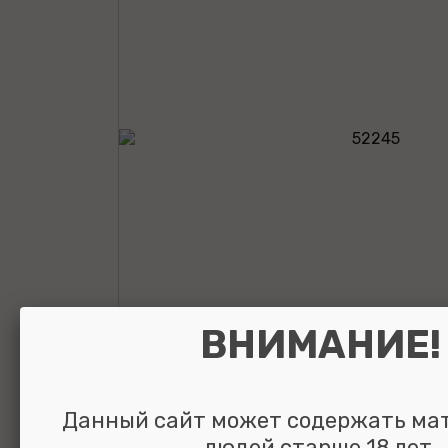
ВНИМАНИЕ!
Анальная втулк
Данный сайт может содержать ма
кристаллом Sma
людей старше 18 лет.