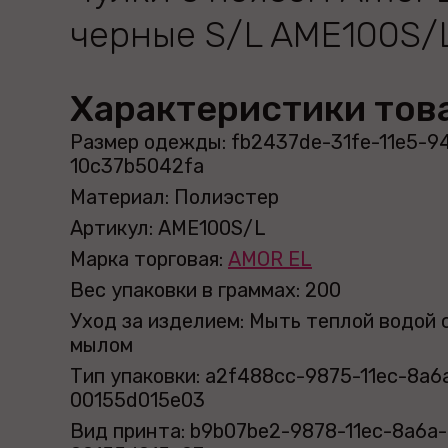
черные S/L AME100S/
Характеристики тов
Размер одежды: fb2437de-31fe-11e5-9
10c37b5042fa
Материал: Полиэстер
Артикул: AME100S/L
Марка торговая:
AMOR EL
Вес упаковки в граммах: 200
Уход за изделием: Мыть теплой водой 
мылом
Тип упаковки: a2f488cc-9875-11ec-8a6
00155d015e03
Вид принта: b9b07be2-9878-11ec-8a6a-