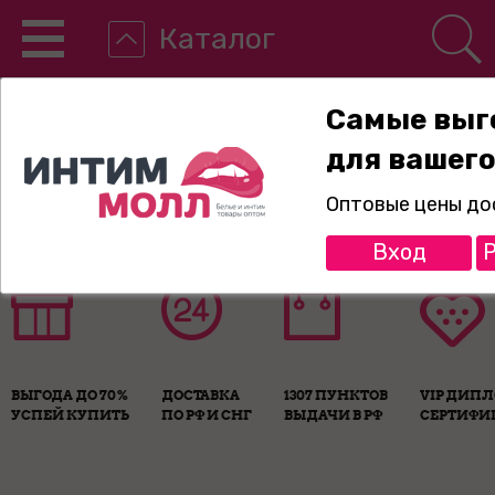
Каталог
Самые выг
для вашего
8-800-775-89-65
Оптовые цены до
Вход
Р
ВЫГОДА ДО 70%
ДОСТАВКА
1307 ПУНКТОВ
VIP ДИП
УСПЕЙ КУПИТЬ
ПО РФ И СНГ
ВЫДАЧИ В РФ
СЕРТИФИ