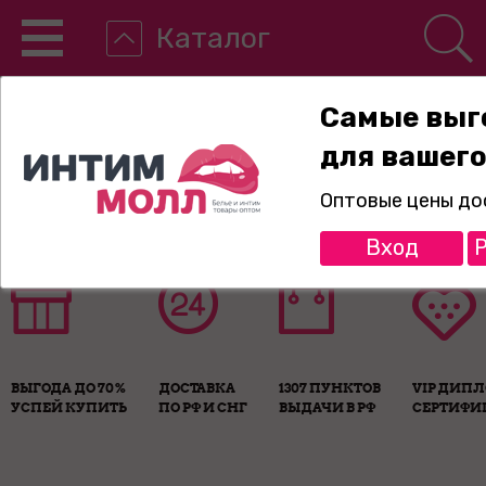
Каталог
Самые выг
для вашего
8-800-775-89-65
Оптовые цены до
Вход
Р
ВЫГОДА ДО 70%
ДОСТАВКА
1307 ПУНКТОВ
VIP ДИП
УСПЕЙ КУПИТЬ
ПО РФ И СНГ
ВЫДАЧИ В РФ
СЕРТИФИ