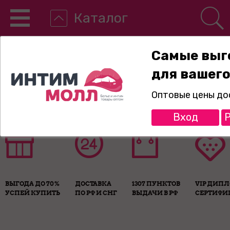
Каталог
Самые выг
для вашего
8-800-775-89-65
Оптовые цены до
Вход
Р
ВЫГОДА ДО 70%
ДОСТАВКА
1307 ПУНКТОВ
VIP ДИП
УСПЕЙ КУПИТЬ
ПО РФ И СНГ
ВЫДАЧИ В РФ
СЕРТИФИ