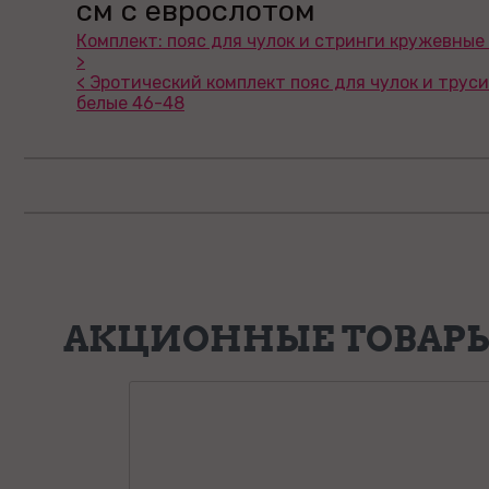
см с еврослотом
Комплект: пояс для чулок и стринги кружевные
>
< Эротический комплект пояс для чулок и трус
белые 46-48
АКЦИОННЫЕ ТОВАР