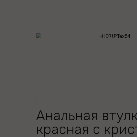
Анальная втул
красная с кри