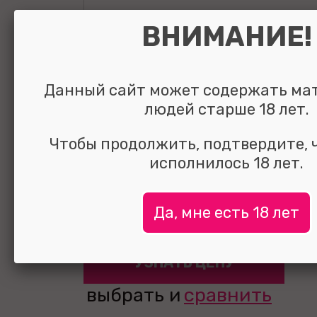
ВНИМАНИЕ!
Данный сайт может содержать ма
Анальная втулк
людей старше 18 лет.
кристаллом се
Чтобы продолжить, подтвердите, 
исполнилось 18 лет.
Medium изумру
Да, мне есть 18 лет
УЗНАТЬ ЦЕНУ
выбрать и
сравнить