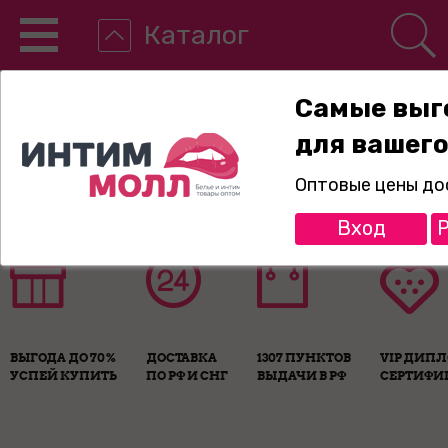
Каталог
Самые выг
для вашего
8-800-775-89-65
Оптовые цены до
Вход
Р
ВЫГОДА ДО 70%
ДОСТАВКА
1307 ПУНКТОВ
VIP ДИП
УСПЕЙ КУПИТЬ
ПО РФ И СНГ
ВЫДАЧИ В РФ
СЕРТИФИ