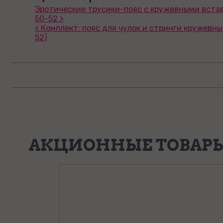
Эротические трусики-пояс с кружевными вста
50-52 >
< Комплект: пояс для чулок и стринги кружевны
52)
АКЦИОННЫЕ ТОВАР