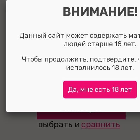
ВНИМАНИЕ!
Данный сайт может содержать ма
Страпон с виб
людей старше 18 лет.
10 режимов те
Чтобы продолжить, подтвердите, 
исполнилось 18 лет.
силикон 14,5 с
Да, мне есть 18 лет
УЗНАТЬ ЦЕНУ
выбрать и
сравнить