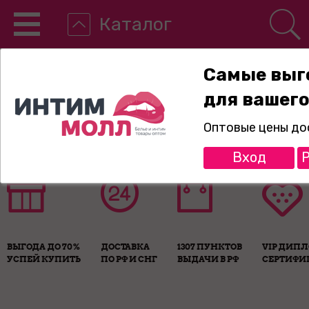
Каталог
Самые выг
для вашего
8-800-775-89-65
Оптовые цены до
Вход
Р
ВЫГОДА ДО 70%
ДОСТАВКА
1307 ПУНКТОВ
VIP ДИП
УСПЕЙ КУПИТЬ
ПО РФ И СНГ
ВЫДАЧИ В РФ
СЕРТИФИ