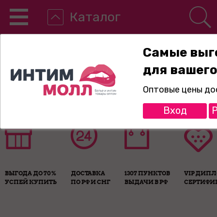
Каталог
Самые выг
для вашего
8-800-775-89-65
Оптовые цены до
Вход
Р
ВЫГОДА ДО 70%
ДОСТАВКА
1307 ПУНКТОВ
VIP ДИП
УСПЕЙ КУПИТЬ
ПО РФ И СНГ
ВЫДАЧИ В РФ
СЕРТИФИ