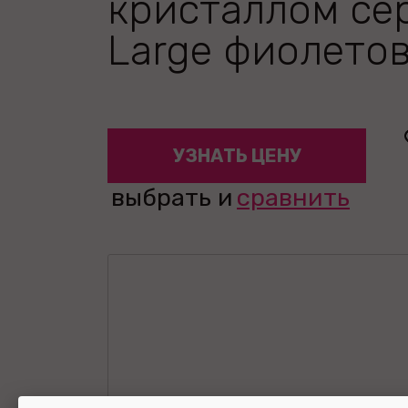
кристаллом се
Large фиолетов
УЗНАТЬ ЦЕНУ
выбрать и
сравнить