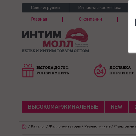
Секс-игрушки
Интимная косметика
Главная
О компании
Б
Г
БЕЛЬЕ И ИНТИМ ТОВАРЫ ОПТОМ
ВЫГОДА ДО 70%
ДОСТАВКА
УСПЕЙ КУПИТЬ
ПО РФ И СНГ
ВЫСОКОМАРЖИНАЛЬНЫЕ
NEW
/
Каталог
/
Фаллоимитаторы
/
Реалистичные
/
Фаллоимита