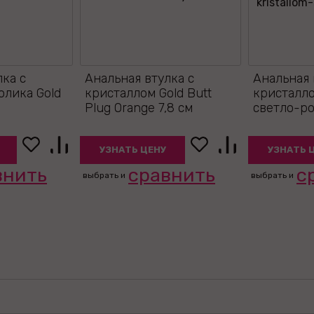
лка с
Анальная втулка с
Анальная 
олика Gold
кристаллом Gold Butt
кристалло
Plug Orange 7,8 см
светло-ро
УЗНАТЬ ЦЕНУ
УЗНАТЬ 
внить
сравнить
с
выбрать и
выбрать и