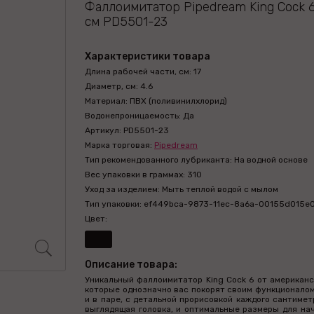
Фаллоимитатор Pipedream King Cock 6
см PD5501-23
Характеристики товара
Длина рабочей части, см: 17
Диаметр, см: 4.6
Материал: ПВХ (поливинилхлорид)
Водонепроницаемость: Да
Артикул: PD5501-23
Марка торговая:
Pipedream
Тип рекомендованного лубриканта: На водной основе
Вес упаковки в граммах: 310
Уход за изделием: Мыть теплой водой с мылом
Тип упаковки: ef449bca-9873-11ec-8a6a-00155d015e
Цвет:
Описание товара:
Уникальный фаллоимитатор King Cock 6 от американс
которые однозначно вас покорят своим функционалом 
и в паре, с детальной прорисовкой каждого сантиме
выглядящая головка, и оптимальные размеры для на