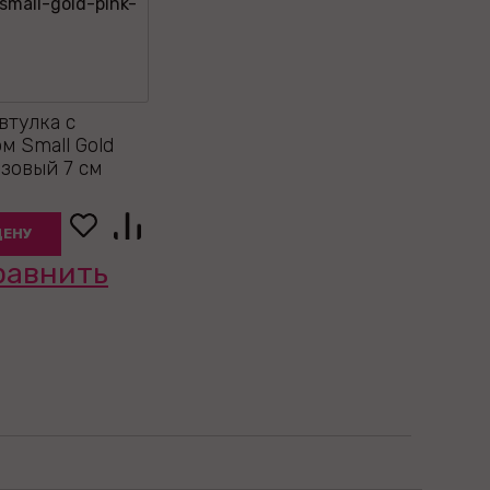
втулка с
м Small Gold
зовый 7 см
ЦЕНУ
равнить