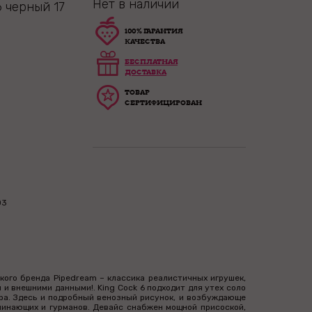
Нет в наличии
 черный 17
100% ГАРАНТИЯ
КАЧЕСТВА
БЕСПЛАТНАЯ
ДОСТАВКА
ТОВАР
СЕРТИФИЦИРОВАН
03
кого бренда Pipedream – классика реалистичных игрушек,
и внешними данными!. King Cock 6 подходит для утех соло
тра. Здесь и подробный венозный рисунок, и возбуждающе
чинающих и гурманов. Девайс снабжен мощной присоской,