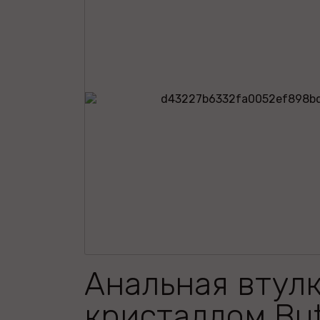
Анальная втулк
кристаллом But