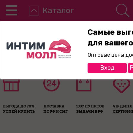
Каталог
Самые выг
для вашего
8-800-775-89-65
Оптовые цены до
Вход
Р
ВЫГОДА ДО 70%
ДОСТАВКА
1307 ПУНКТОВ
VIP ДИП
УСПЕЙ КУПИТЬ
ПО РФ И СНГ
ВЫДАЧИ В РФ
СЕРТИФИ