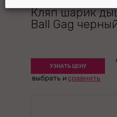
Кляп шарик д
Ball Gag черны
УЗНАТЬ ЦЕНУ
выбрать и
сравнить