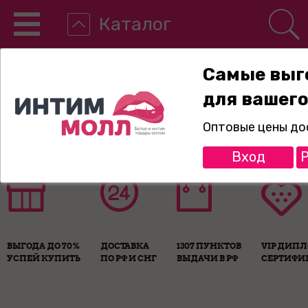
Каталог
Самые выг
для вашего
8-800-775-89-65
Оптовые цены до
Вход
Р
ВЫГОДА ДО 70%
ДОСТАВКА
1307 ПУНКТОВ
VIP ДИП
УСПЕЙ КУПИТЬ
ПО РФ И СНГ
ВЫДАЧИ В РФ
СЕРТИФИ