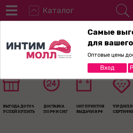
Каталог
Самые выг
для вашего
8-800-775-89-65
Оптовые цены до
Вход
Р
ВЫГОДА ДО 70%
ДОСТАВКА
1307 ПУНКТОВ
VIP ДИП
УСПЕЙ КУПИТЬ
ПО РФ И СНГ
ВЫДАЧИ В РФ
СЕРТИФИ