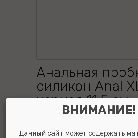
Анальная проб
силикон Anal X
черная 11,5 см
ВНИМАНИЕ!
Данный сайт может содержать ма
УЗНАТЬ ЦЕНУ