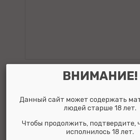
Презервативы M
ВНИМАНИЕ!
Sensual анатоми
пластиковом кей
Данный сайт может содержать ма
людей старше 18 лет.
шт
Чтобы продолжить, подтвердите, 
исполнилось 18 лет.
УЗНАТЬ ЦЕНУ