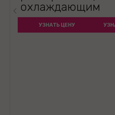
охлаждающим
эффектом 15 мл
ЦЕНУ
УЗНАТЬ ЦЕНУ
УЗН