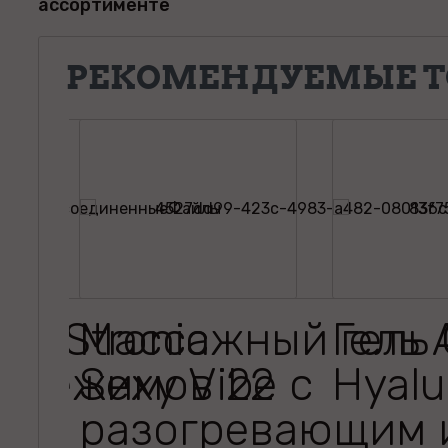
ассортименте
РЕКОМЕНДУЕМЫЕ Т
ор Stronic
Массажный гель 
Гель 
7 режимов 22
Sexy Vibe с
Hyalu
разогревающим 