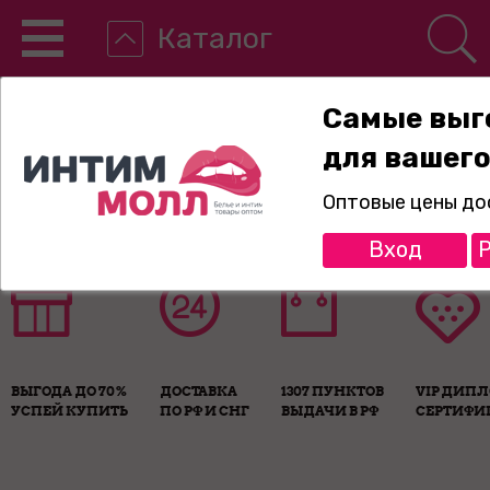
Каталог
Самые выг
для вашего
8-800-775-89-65
Оптовые цены до
Вход
Р
ВЫГОДА ДО 70%
ДОСТАВКА
1307 ПУНКТОВ
VIP ДИП
УСПЕЙ КУПИТЬ
ПО РФ И СНГ
ВЫДАЧИ В РФ
СЕРТИФИ