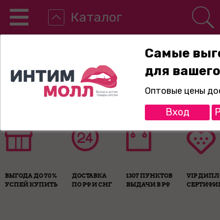
Каталог
Самые выг
для вашего
8-800-775-89-65
Оптовые цены до
Вход
Р
ВЫГОДА ДО 70%
ДОСТАВКА
1307 ПУНКТОВ
VIP ДИП
УСПЕЙ КУПИТЬ
ПО РФ И СНГ
ВЫДАЧИ В РФ
СЕРТИФИ