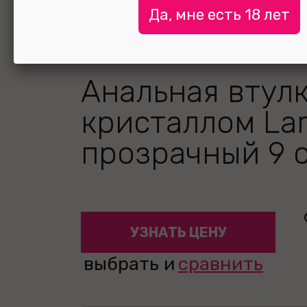
Да, мне есть 18 лет
Анальная втулк
кристаллом La
прозрачный 9 
УЗНАТЬ ЦЕНУ
выбрать и
сравнить