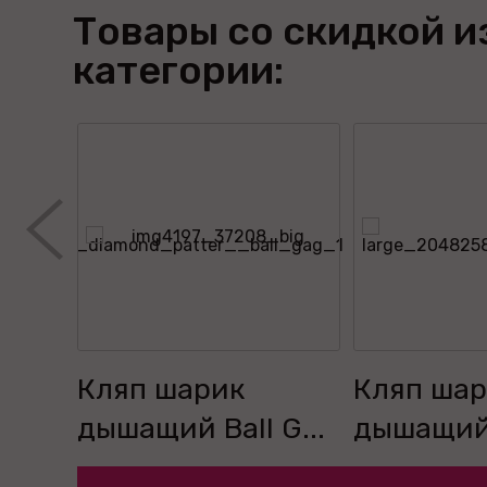
Товары со скидкой и
категории:
Кляп шарик
Кляп ша
G...
дышащий Ball G...
дышащий B