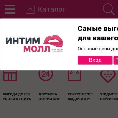
Каталог
Самые выг
для вашего
8-800-775-89-65
Оптовые цены до
Вход
Р
ВЫГОДА ДО 70%
ДОСТАВКА
1307 ПУНКТОВ
VIP ДИП
УСПЕЙ КУПИТЬ
ПО РФ И СНГ
ВЫДАЧИ В РФ
СЕРТИФИ