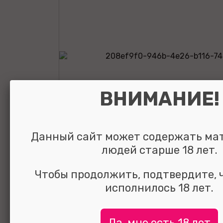
ВНИМАНИЕ!
Данный сайт может содержать ма
людей старше 18 лет.
Чтобы продолжить, подтвердите, 
Анальная втулк
исполнилось 18 лет.
кристаллом La
Да, мне есть 18 лет