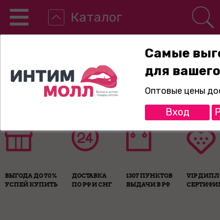
Каталог
Самые выг
для вашего
8-800-775-89-65
Оптовые цены до
Вход
Р
ВЫГОДА ДО 70%
ДОСТАВКА
1307 ПУНКТОВ
VIP ДИП
УСПЕЙ КУПИТЬ
ПО РФ И СНГ
ВЫДАЧИ В РФ
СЕРТИФИ