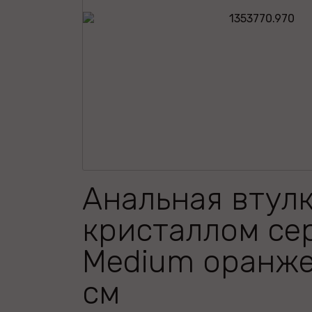
Анальная втулк
кристаллом се
Medium оранж
см