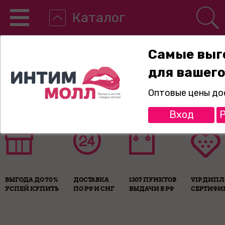
Каталог
Самые выг
для вашего
8-800-775-89-65
Оптовые цены до
Вход
Р
ВЫГОДА ДО 70%
ДОСТАВКА
1307 ПУНКТОВ
VIP ДИП
УСПЕЙ КУПИТЬ
ПО РФ И СНГ
ВЫДАЧИ В РФ
СЕРТИФИ