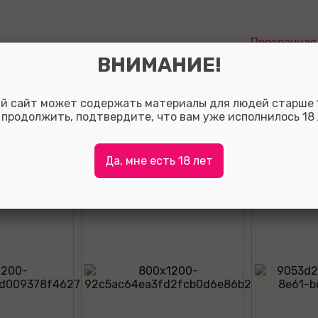
Прозрачная 
ВНИМАНИЕ!
Оставить отзыв:
й сайт может содержать материалы для людей старше 1
Так вы сможете помочь потенциальным покупателям о
 продолжить, подтвердите, что вам уже исполнилось 18 
с выбором, а также, за полезные отзывы мы начисляе
на ваш личный счет.
Для того что бы оставить отзыв зарегистрируйтесь ли
Да, мне есть 18 лет