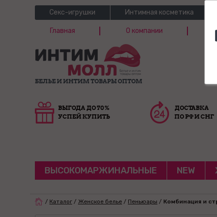
Секс-игрушки
Интимная косметика
Главная
О компании
Б
Г
БЕЛЬЕ И ИНТИМ ТОВАРЫ ОПТОМ
ВЫГОДА ДО 70%
ДОСТАВКА
УСПЕЙ КУПИТЬ
ПО РФ И СНГ
ВЫСОКОМАРЖИНАЛЬНЫЕ
NEW
/
Каталог
/
Женское белье
/
Пеньюары
/
Комбинация и стр