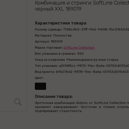
Комбинация и стринги SoftLine Collect
черный XXL 189019
Характеристики товара
Размер одежды: 7768c4b5-31ff-11e5-9408-10c37b504
Материал: Полиэстер
Артикул: 189019
Марка торговая:
SoftLine Collection
Вес упаковки в граммах: 350
Уход за изделием: Рекомендована ручная стирка
Тип упаковки: a2f488cc-9875-11ec-8a6a-00155d015e
Вид принта: b9b07be2-9878-11ec-8a6a-00155d015e03
Цвет:
Описание товара:
Эротичная комбинация Aldona от SoftLine Collectio
орнамент завораживает. Косточки и тонкие стреп
подчёркивает страстность.