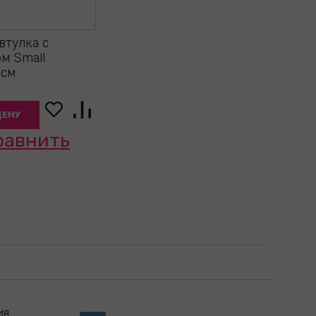
втулка с
м Small
 см
ЦЕНУ
равнить
ИЯ