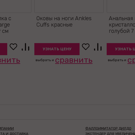
лка с
Оковы на ноги Ankles
Анальная 
arge
Cuffs красные
кристалло
 см
голубой 7
УЗНАТЬ ЦЕНУ
УЗНАТЬ 
внить
сравнить
с
выбрать и
выбрать и
МПАНИИ
ФАЛЛОИМИТАТОР ДИЛДО
ТА И ДОСТАВКА
ЭКСТЕНДЕР ДЛЯ УВЕЛИЧЕН