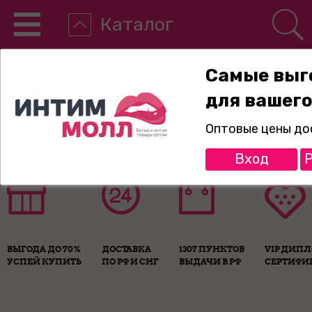
Каталог
Самые выг
для вашего
8-800-775-89-65
Оптовые цены до
Вход
Р
ВЫГОДА ДО 70%
ДОСТАВКА
1307 ПУНКТОВ
VIP ДИП
УСПЕЙ КУПИТЬ
ПО РФ И СНГ
ВЫДАЧИ В РФ
СЕРТИФИ