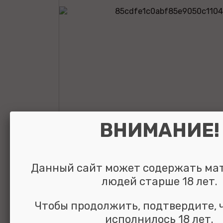
ВНИМАНИЕ!
Вибромассаже
простаты Cryst
Данный сайт может содержать ма
Sucker Beads Vi
людей старше 18 лет.
розовый 17 см
Чтобы продолжить, подтвердите, 
исполнилось 18 лет.