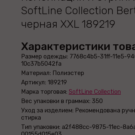
SoftLine Collection Ber
черная XXL 189219
Характеристики тов
Размер одежды: 7768c4b5-31ff-11e5-94
10c37b5042fa
Материал: Полиэстер
Артикул: 189219
Марка торговая:
SoftLine Collection
Вес упаковки в граммах: 350
Уход за изделием: Рекомендована руч
стирка
Тип упаковки: a2f488cc-9875-11ec-8a6
00155d015e03