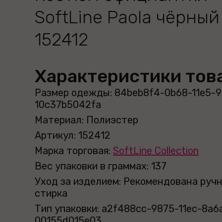
SoftLine Paola чёрный
152412
Характеристики тов
Размер одежды: 84beb8f4-0b68-11e5-
10c37b5042fa
Материал: Полиэстер
Артикул: 152412
Марка торговая:
SoftLine Collection
Вес упаковки в граммах: 137
Уход за изделием: Рекомендована руч
стирка
Тип упаковки: a2f488cc-9875-11ec-8a6
00155d015e03