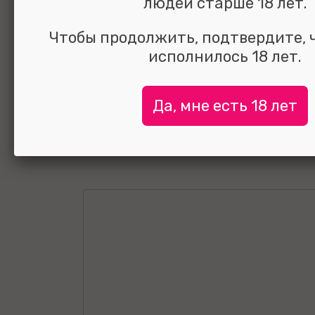
для стимуляци
людей старше 18 лет.
клитора 10 см
Чтобы продолжить, подтвердите, 
исполнилось 18 лет.
Да, мне есть 18 лет
УЗНАТЬ ЦЕНУ
выбрать и
сравнить