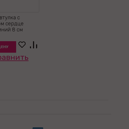
втулка с
ом сердце
иний 8 см
ЦЕНУ
равнить