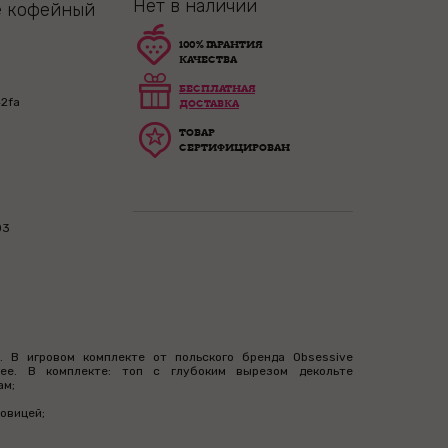
Нет в наличии
e кофейный
100% ГАРАНТИЯ
КАЧЕСТВА
БЕСПЛАТНАЯ
2fa
ДОСТАВКА
ТОВАР
СЕРТИФИЦИРОВАН
03
 В игровом комплекте от польского бренда Obsessive
нее. В комплекте: топ с глубоким вырезом декольте
ам;
овицей;