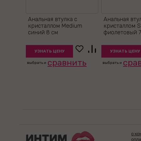
Анальная втулка с
Анальная вту
кристаллом Medium
кристаллом S
синий 8 см
фиолетовый 7
УЗНАТЬ ЦЕНУ
УЗНАТЬ ЦЕНУ
сравнить
сра
выбрать и
выбрать и
О КО
ОПЛА