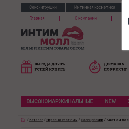
Секс-игрушки
Интимная косметика
Главная
О компании
Б
Г
БЕЛЬЕ И ИНТИМ ТОВАРЫ ОПТОМ
ВЫГОДА ДО 70%
ДОСТАВКА
УСПЕЙ КУПИТЬ
ПО РФ И СНГ
ВЫСОКОМАРЖИНАЛЬНЫЕ
NEW
/
Каталог
/
Игровые костюмы
/
Полицейский
/
Костюм Вое