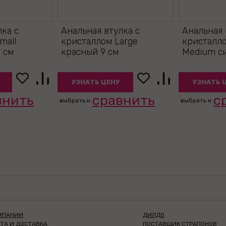
лка с
Анальная втулка с
Анальная 
mall
кристаллом Large
кристалл
 см
красный 9 см
Medium с
УЗНАТЬ ЦЕНУ
УЗНАТЬ 
внить
сравнить
с
выбрать и
выбрать и
МПАНИИ
ДИЛДО
ТА И ДОСТАВКА
ПОСТАВЩИК СТРАПОНОВ