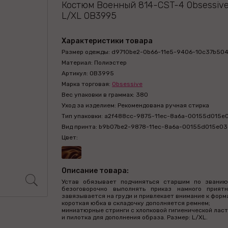
Костюм Военный 814-CST-4 Obsessiv
L/XL OB3995
Характеристики товара
Размер одежды: d9710be2-0b66-11e5-9406-10c37b504
Материал: Полиэстер
Артикул: OB3995
Марка торговая:
Obsessive
Вес упаковки в граммах: 380
Уход за изделием: Рекомендована ручная стирка
Тип упаковки: a2f488cc-9875-11ec-8a6a-00155d015e
Вид принта: b9b07be2-9878-11ec-8a6a-00155d015e03
Цвет:
Описание товара:
Устав обязывает подчиняться старшим по званию.
безоговорочно выполнять приказ намного прият
завязывается на груди и привлекает внимание к форм
короткая юбка в складочку дополняется ремнем;
миниатюрные стринги с хлопковой гигиенической ласт
и пилотка для дополнения образа. Размер: L/XL.