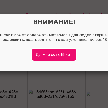
Костюм полицейского Candy Girl Kennedy то
ВНИМАНИЕ!
Оставить отзыв:
й сайт может содержать материалы для людей старше 1
Так вы сможете помочь потенциальным покупателям о
 продолжить, подтвердите, что вам уже исполнилось 18 
с выбором, а также, за полезные отзывы мы начисляе
на ваш личный счет.
Для того что бы оставить отзыв зарегистрируйтесь ли
Да, мне есть 18 лет