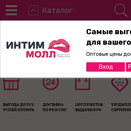
Каталог
Самые выг
для вашего
8-800-775-89-65
Оптовые цены до
Вход
Р
ВЫГОДА ДО 70%
ДОСТАВКА
1307 ПУНКТОВ
VIP ДИП
УСПЕЙ КУПИТЬ
ПО РФ И СНГ
ВЫДАЧИ В РФ
СЕРТИФИ