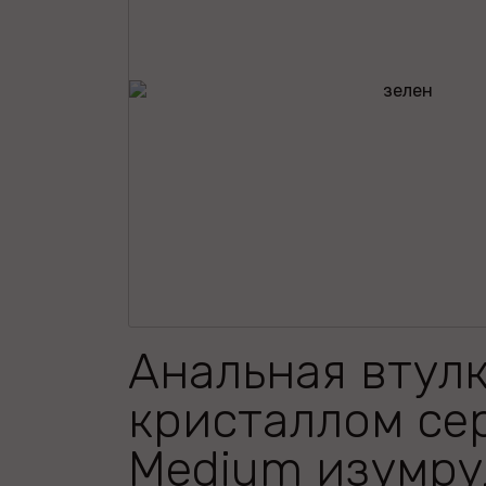
Анальная втулк
кристаллом се
Medium изумру