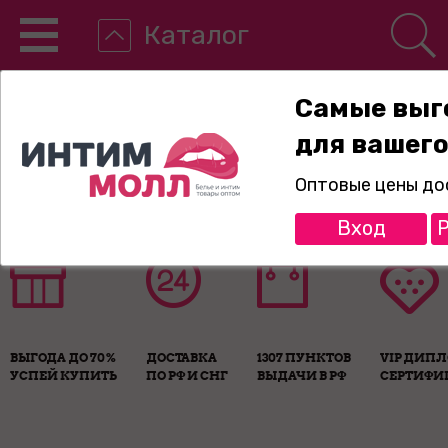
Каталог
Самые выг
для вашего
8-800-775-89-65
Оптовые цены до
Вход
Р
ВЫГОДА ДО 70%
ДОСТАВКА
1307 ПУНКТОВ
VIP ДИП
УСПЕЙ КУПИТЬ
ПО РФ И СНГ
ВЫДАЧИ В РФ
СЕРТИФИ