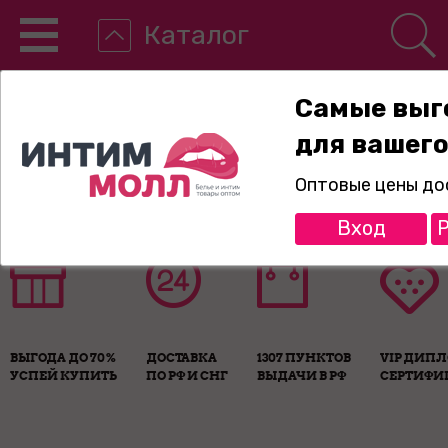
Каталог
Самые выг
для вашего
8-800-775-89-65
Оптовые цены до
Вход
Р
ВЫГОДА ДО 70%
ДОСТАВКА
1307 ПУНКТОВ
VIP ДИП
УСПЕЙ КУПИТЬ
ПО РФ И СНГ
ВЫДАЧИ В РФ
СЕРТИФИ