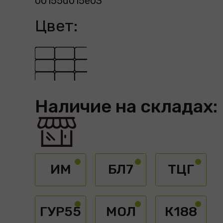
00155d015e03
Цвет:
Наличие на складах:
ИМ
БЛ7
ТЦГ
ГУР55
МОЛ
К188