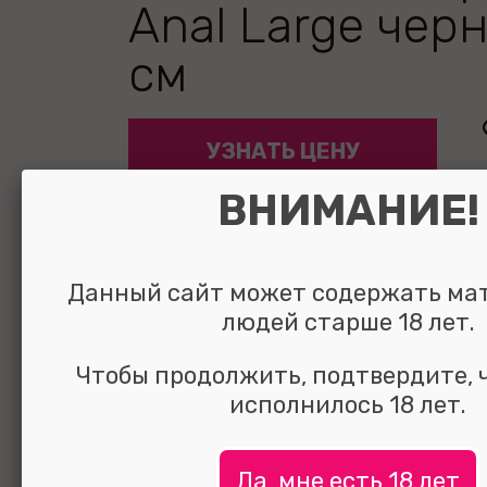
Anal Large черн
см
УЗНАТЬ ЦЕНУ
выбрать и
сравнить
ВНИМАНИЕ!
Данный сайт может содержать ма
людей старше 18 лет.
Чтобы продолжить, подтвердите, 
исполнилось 18 лет.
Да, мне есть 18 лет