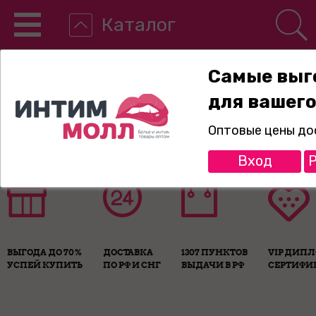
Каталог
Самые выг
для вашего
8-800-775-89-65
Оптовые цены до
Вход
Р
ВЫГОДА ДО 70%
ДОСТАВКА
1307 ПУНКТОВ
VIP ДИП
УСПЕЙ КУПИТЬ
ПО РФ И СНГ
ВЫДАЧИ В РФ
СЕРТИФИ