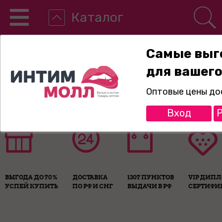
Каталог
Самые выг
для вашего
8-800-775-89-65
Оптовые цены до
Вход
Р
ВЫГОДА ДО 70%
ДОСТАВКА
1307 ПУНКТОВ
VIP ДИП
УСПЕЙ КУПИТЬ
ПО РФ И СНГ
ВЫДАЧИ В РФ
СЕРТИФИ