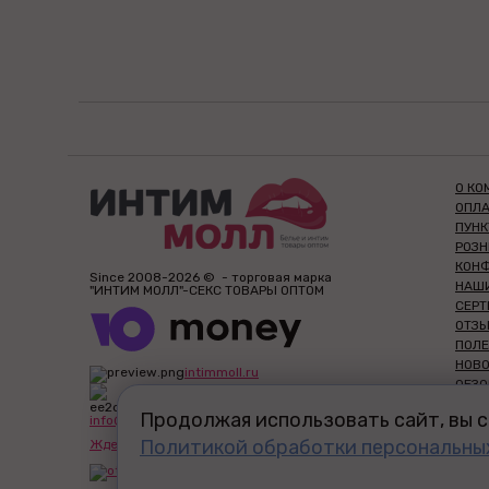
О КО
ОПЛА
ПУН
РОЗ
КОН
Since 2008-2026 © - торговая марка
НАШ
"ИНТИМ МОЛЛ"-СЕКС ТОВАРЫ ОПТОМ
СЕР
ОТЗЫ
ПОЛЕ
НОВ
intimmoll.ru
ОБЗО
ФРА
Продолжая использовать сайт, вы с
info@intimmoll.ru
ЧАС 
Политикой обработки персональны
ОПТ 
Ждем Ваших пожеланий и отзывов!
СЕКС
ПЕРВ