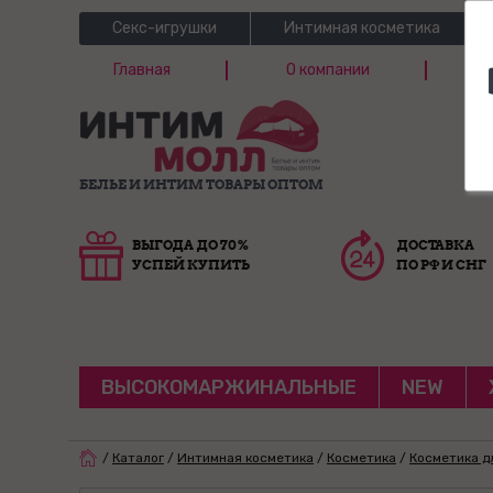
Секс-игрушки
Интимная косметика
Главная
О компании
Б
Г
БЕЛЬЕ И ИНТИМ ТОВАРЫ ОПТОМ
ВЫГОДА ДО 70%
ДОСТАВКА
УСПЕЙ КУПИТЬ
ПО РФ И СНГ
ВЫСОКОМАРЖИНАЛЬНЫЕ
NEW
/
Каталог
/
Интимная косметика
/
Косметика
/
Косметика д