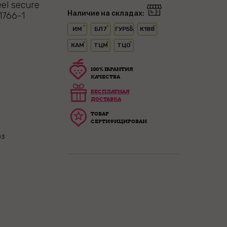
el secure
Наличие на складах:
1766-1
ИМ
БЛ7
ГУР55
К188
КАМ
ТЦМ
ТЦО
100% ГАРАНТИЯ
КАЧЕСТВА
БЕСПЛАТНАЯ
ДОСТАВКА
ТОВАР
СЕРТИФИЦИРОВАН
03