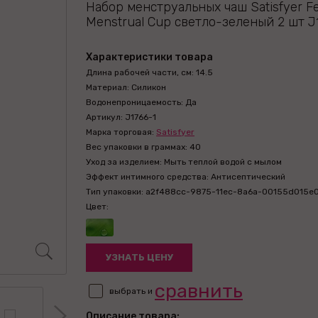
Набор менструальных чаш Satisfyer Fe
Menstrual Cup светло-зеленый 2 шт J
Характеристики товара
Длина рабочей части, см: 14.5
Материал: Силикон
Водонепроницаемость: Да
Артикул: J1766-1
Марка торговая:
Satisfyer
Вес упаковки в граммах: 40
Уход за изделием: Мыть теплой водой с мылом
Эффект интимного средства: Антисептический
Тип упаковки: a2f488cc-9875-11ec-8a6a-00155d015e
Цвет:
УЗНАТЬ ЦЕНУ
сравнить
выбрать и
Описание товара: