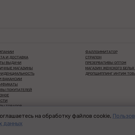
МПАНИИ
ФАЛЛОИМИТАТОР
ТА И ДОСТАВКА
СТРАПОН
КТЫ ВЫДАЧИ
ПРЕЗЕРВАТИВЫ ОПТОМ
НИЧНЫЕ МАГАЗИНЫ
МАГАЗИН ЖЕНСКОГО БЕЛЬЯ
ФИДЕНЦИАЛЬНОСТЬ
ДРОПШИППИНГ ИНТИМ ТОВ
И ВАКАНСИИ
ТИФИКАТЫ
ВЫ ПОКУПАТЕЛЕЙ
ЗНОЕ
ОСТИ
РЫ ТОВАРОВ
НШИЗА СЕКС-ШОП
оглашаетесь на обработку файлов cookie,
Пользов
ДЛЯ ВАС
х данных
ДЛЯ ООО И ИП
 ТРЕНИНГ-ЦЕНТР
ЫЙ ДИСКАУНТЕР 18+