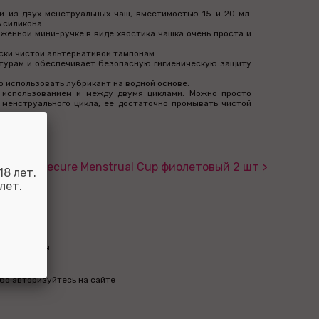
ий из двух менструальных чаш, вместимостью 15 и 20 мл.
 силикона.
женной мини-ручке в виде хвостика чашка очень проста и
ски чистой альтернативой тампонам.
нтурам и обеспечивает безопасную гигиеническую защиту
 использовать лубрикант на водной основе.
 использованием и между двумя циклами. Можно просто
 менструального цикла, ее достаточно промывать чистой
er Feel secure Menstrual Cup фиолетовый 2 шт >
8 лет.
лет.
пределиться
м бонусы
бо авторизуйтесь на сайте