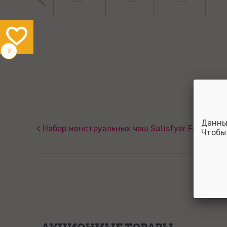
0
Данны
< Набор менструальных чаш Satisfyer Feel secu
Чтобы