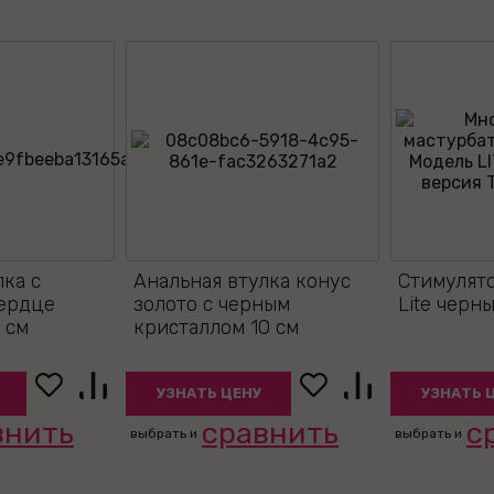
лка с
Анальная втулка конус
Стимулятор
сердце
золото с черным
Lite черн
 см
кристаллом 10 см
УЗНАТЬ ЦЕНУ
УЗНАТЬ 
внить
сравнить
с
выбрать и
выбрать и