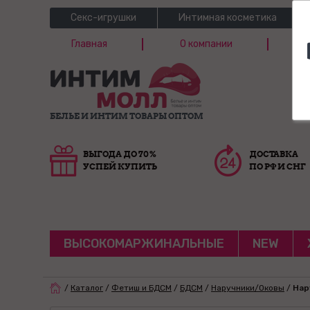
Секс-игрушки
Интимная косметика
Главная
О компании
Б
Г
БЕЛЬЕ И ИНТИМ ТОВАРЫ ОПТОМ
ВЫГОДА ДО 70%
ДОСТАВКА
УСПЕЙ КУПИТЬ
ПО РФ И СНГ
ВЫСОКОМАРЖИНАЛЬНЫЕ
NEW
/
Каталог
/
Фетиш и БДСМ
/
БДСМ
/
Наручники/Оковы
/
Нар