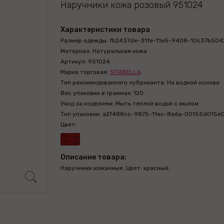
Наручники кожа розовый 951024
Характеристики товара
Размер одежды: fb2437de-31fe-11e5-9408-10c37b504
Материал: Натуральная кожа
Артикул: 951024
Марка торговая:
SITABELLA
Тип рекомендованного лубриканта: На водной основе
Вес упаковки в граммах: 120
Уход за изделием: Мыть теплой водой с мылом
Тип упаковки: a2f488cc-9875-11ec-8a6a-00155d015e
Цвет:
Описание товара:
Наручники кожанные. Цвет: красный.