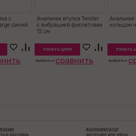
лка с
Анальная втулка Twister
Анальная 
arge синий
с вибрацией фиолетовая
кольцом ч
12 см
УЗНАТЬ ЦЕНУ
УЗНАТЬ 
внить
сравнить
с
выбрать и
выбрать и
МПАНИИ
ФАЛЛОИМИТАТОР
ТА И ДОСТАВКА
ЭКСТЕНДЕР ДЛЯ ЧЛЕНА