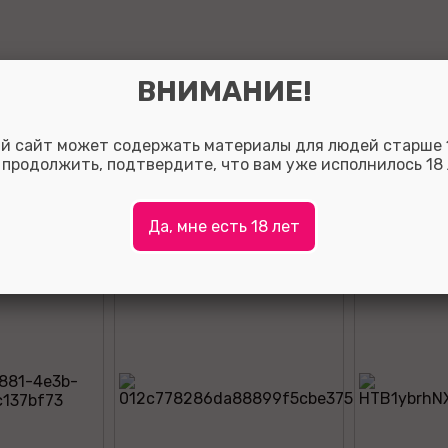
ВНИМАНИЕ!
Оставить отзыв:
й сайт может содержать материалы для людей старше 1
Так вы сможете помочь потенциальным покупателям о
 продолжить, подтвердите, что вам уже исполнилось 18 
с выбором, а также, за полезные отзывы мы начисляе
на ваш личный счет.
Для того что бы оставить отзыв зарегистрируйтесь ли
Да, мне есть 18 лет