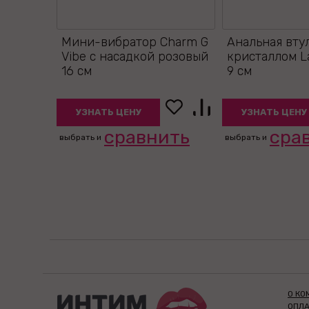
Мини-вибратор Charm G
Анальная вту
Vibe с насадкой розовый
кристаллом L
16 см
9 см
УЗНАТЬ ЦЕНУ
УЗНАТЬ ЦЕНУ
сравнить
сра
выбрать и
выбрать и
О КО
ОПЛА