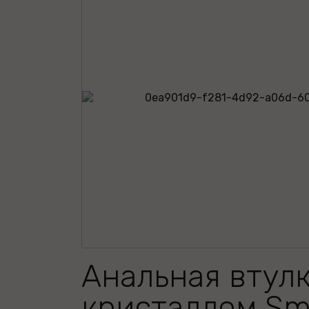
Анальная втулк
кристаллом Sma