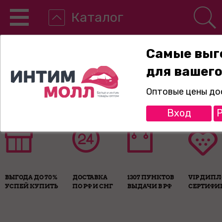
Каталог
Самые выг
для вашего
8-800-775-89-65
Оптовые цены до
Вход
Р
ВЫГОДА ДО 70%
ДОСТАВКА
1307 ПУНКТОВ
VIP ДИП
УСПЕЙ КУПИТЬ
ПО РФ И СНГ
ВЫДАЧИ В РФ
СЕРТИФИ