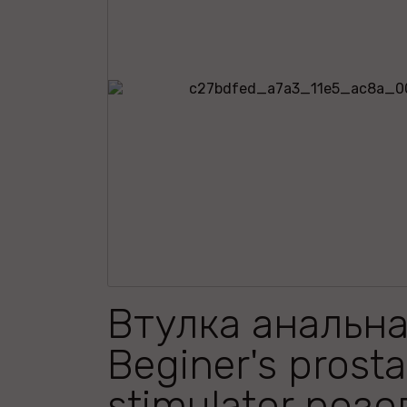
Втулка анальн
Beginer's prosta
stimulator розо