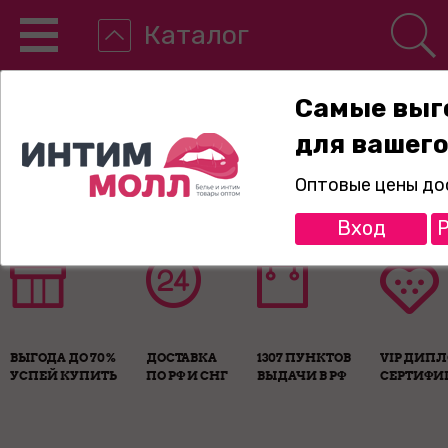
Каталог
Самые выг
для вашего
8-800-775-89-65
Оптовые цены до
Вход
Р
ВЫГОДА ДО 70%
ДОСТАВКА
1307 ПУНКТОВ
VIP ДИП
УСПЕЙ КУПИТЬ
ПО РФ И СНГ
ВЫДАЧИ В РФ
СЕРТИФИ