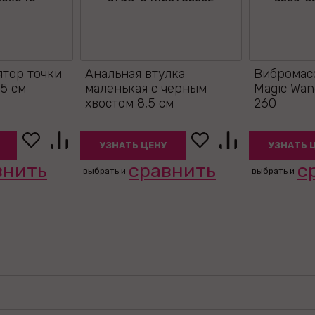
тор точки
Анальная втулка
Вибромасс
,5 см
маленькая с черным
Magic Wand
хвостом 8,5 см
260
УЗНАТЬ ЦЕНУ
УЗНАТЬ 
внить
сравнить
с
выбрать и
выбрать и