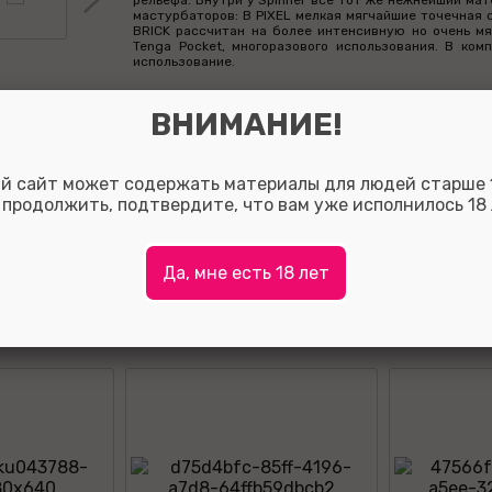
рельефа. Внутри у Spinner всё тот же нежнейший мат
мастурбаторов: В PIXEL мелкая мягчайшие точечная 
BRICK рассчитан на более интенсивную но очень мяг
Tenga Pocket, многоразового использования. В ком
использование.
ВНИМАНИЕ!
й сайт может содержать материалы для людей старше 1
Оставить отзыв:
 продолжить, подтвердите, что вам уже исполнилось 18 
Так вы сможете помочь потенциальным покупателям о
с выбором, а также, за полезные отзывы мы начисляе
на ваш личный счет.
Для того что бы оставить отзыв зарегистрируйтесь ли
Да, мне есть 18 лет