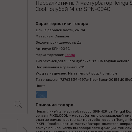
Нереалистичный мастурбатор Tenga Sp
Cool голубой 14 см SPN-004C
Характеристики товара
Длина рабочей части, см: 14
Материал: Силикон
Водонепроницаемость: Да
Артикул: SPN-004C
Марка торговая:
Tenga
Тип рекомендованного лубриканта: На водной основе
Вес упаковки в граммах: 201
Уход за изделием: Мыть теплой водой с мылом
Тип упаковки: 72763839-997a-11ec-8a6a-00155d015e
Цвет:
Описание товара:
Новая линейка мастурбаторов SPINNER от Tenga! Бо
оргазм! PIXELCOOL - мастурбатор с охлаждающей смаз
один из самых креативных мастурбаторов от Tenga. И
PIXEL. Особенностью мастурбаторе является спирал
вокруг пениса, когда вы совершаете фрикции, тем с