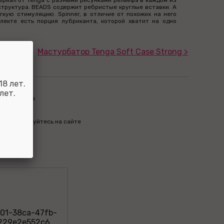
ериал от Tenga с разными рисунками рельефа в каждом из
структура. BEADS содержит ребристые круглые вставки. A
кую стимуляцию. Spinner, в отличие от похожих на него
плекте есть порция лубриканта, которой хватит на одно
Мастурбатор Tenga Soft Case Strong >
8 лет.
лет.
пределиться
м бонусы
бо авторизуйтесь на сайте