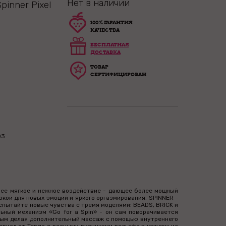
Нет в наличии
inner Pixel
100% ГАРАНТИЯ
КАЧЕСТВА
БЕСПЛАТНАЯ
ДОСТАВКА
ТОВАР
СЕРТИФИЦИРОВАН
03
лее мягкое и нежное воздействие - дающее более мощный
кой для новых эмоций и яркого оргазмирования. SPINNER -
спытайте новые чувства с тремя моделями: BEADS, BRICK и
ьный механизм «Go for a Spin» - он сам поворачивается
амым делая дополнительный массаж с помощью внутреннего