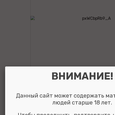
ВНИМАНИЕ!
Анальная втулк
кристаллом Gol
Данный сайт может содержать ма
людей старше 18 лет.
Plug Pink 7,8 см