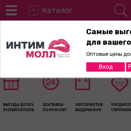
Каталог
Самые выг
для вашего
8-800-775-89-65
Оптовые цены до
Вход
Р
ВЫГОДА ДО 70%
ДОСТАВКА
1307 ПУНКТОВ
VIP ДИП
УСПЕЙ КУПИТЬ
ПО РФ И СНГ
ВЫДАЧИ В РФ
СЕРТИФИ